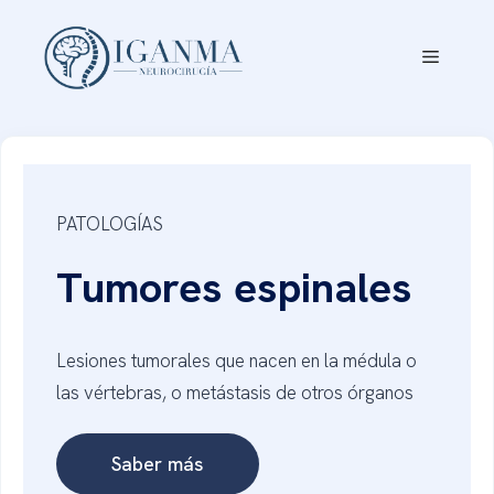
Saltar
al
Menú
contenido
PATOLOGÍAS
Tumores espinales
Lesiones tumorales que nacen en la médula o
las vértebras, o metástasis de otros órganos
Saber más